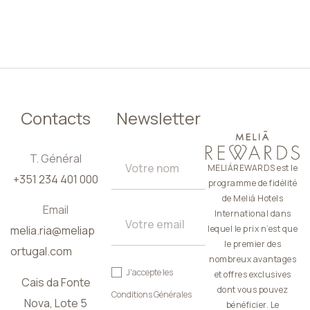
FR
Contacts
Newsletter
T. Général
MELIÁREWARDS est le
+351 234 401 000
programme de fidélité
de Meliá Hotels
Email
International dans
melia.ria@meliap
lequel le prix n’est que
le premier des
ortugal.com
nombreux avantages
J'accepte les
et offres exclusives
Cais da Fonte
dont vous pouvez
Conditions Générales
Nova, Lote 5
bénéficier. Le