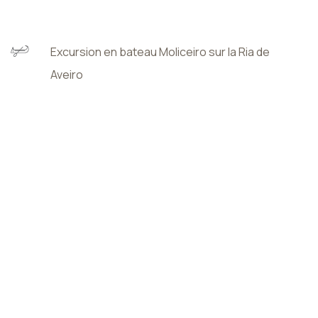
Excursion en bateau Moliceiro sur la Ria de
Aveiro
Entrée au musée d'Aveiro
* sauna, bain turc, piscine chauffée et salle de sport