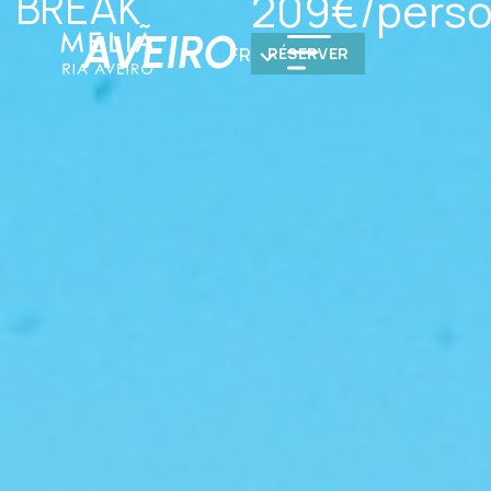
209€/pers
BREAK
AVEIRO
FR
RÉSERVER