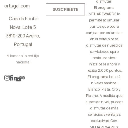
disfrutar.
ortugal.com
El programa
SUSCRIBETE
MELIÁREWARDS le
Cais da Fonte
permite acumular
Nova, Lote 5
puntos que podrá
canjear por estancias
3810-200 Aveiro,
en el hotel o para
Portugal
disfrutar de nuestros
servicios de spa o
*Llamar a la red fija
restaurantes.
nacional
Inscríbase ahora y
reciba 2.000 puntos.
El programa tiene 4
niveles básicos:
Blanco, Plata, Oro y
Platino. A medida que
subes de nivel, puedes
disfrutar de más
servicios y ventajas
exclusivas. Con
MELIÁREWARDS,