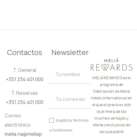
ES
Contactos
Newsletter
T. General
MELIÁREWARDS es el
+351 234 401 000
programa de
fidelización de Meliá
T. Reservas
Hotels International en
+351 234 401 000
el que el precio es sólo
la primera de las
Correo
muchas ventajas y
Acepto los
Términos
electrónico
ofertas exclusivas de
y Condiciones
las que podrá
melia.ria@meliap