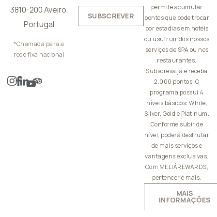
permite acumular
3810-200 Aveiro,
SUBSCREVER
pontos que pode trocar
Portugal
por estadias em hotéis
ou usufruir dos nossos
*Chamada para a
serviços de SPA ou nos
rede fixa nacional
restaurantes.
Subscreva já e receba
2.000 pontos. O
programa possui 4
níveis básicos: White,
Silver, Gold e Platinum.
Conforme subir de
nível, poderá desfrutar
de mais serviços e
vantagens exclusivas.
Com MELIÁREWARDS,
pertencer é mais.
MAIS
INFORMAÇÕES