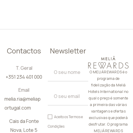
PT
Contactos
Newsletter
T. Geral
O MELIÁREWARDS é o
+351 234 401 000
programa de
fidelização da Meliá
Email
Hotels International no
melia.ria@meliap
qual o preço é somente
a primeira das várias
ortugal.com
vantagens e ofertas
Aceito os
Termos e
exclusivas que poderá
Cais da Fonte
desfrutar. O programa
Condições
Nova, Lote 5
MELIÁREWARDS