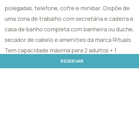
polegadas, telefone, cofre e minibar. Dispõe de
uma zona de trabalho com secretária e cadeira e
casa de banho completa com banheira ou duche,
secador de cabelo e amenities da marca Rituals.
Tem capacidade máxima para 2 adultos + 1
criança ou 3 adultos, um destes acomodado em
RESERVAR
cama extra. Para crianças dos 0 aos 2 anos é
possível adicionar 1 berço.
2 Adultos + 1 Criança ou 3 Adultos
1 cama de casal queen-size ou 2 camas
individuais