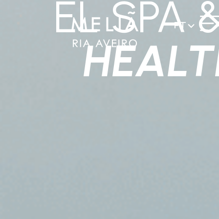
EL SPA 
PT
HEALT